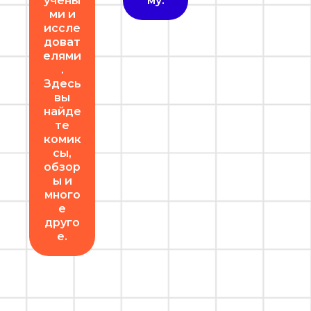
учены
му.
ми и
иссле
доват
елями
.
Здесь
вы
найде
те
комик
сы,
обзор
ы и
много
е
друго
е.